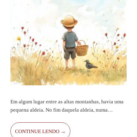
Em algum lugar entre as altas montanhas, havia uma
pequena aldeia. No fim daquela aldeia, numa
choupana modesta, vivia um jovem pobre, chamado
João, com sua mãe. A mamãe já estava adoecendo,
CONTINUE LENDO →
mas mesmo assim se esforçava como podia. A família