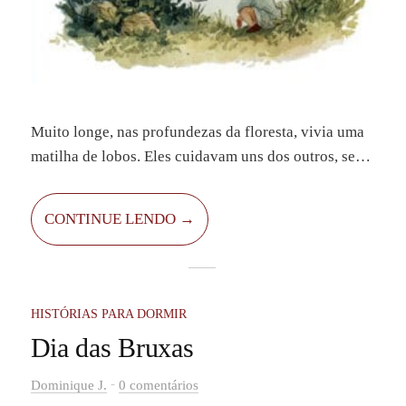
Muito longe, nas profundezas da floresta, vivia uma
matilha de lobos. Eles cuidavam uns dos outros, se
ajudavam e estavam sempre juntos. Entre eles havia
leis e regras que todos seguiam. Ninguém podia
CONTINUE LENDO →
desrespeitá-las. Na matilha havia lobos jovens e
velhos, fêmeas e machos. Todos se protegiam e
viviam em paz.
HISTÓRIAS PARA DORMIR
Dia das Bruxas
-
Dominique J.
0 comentários