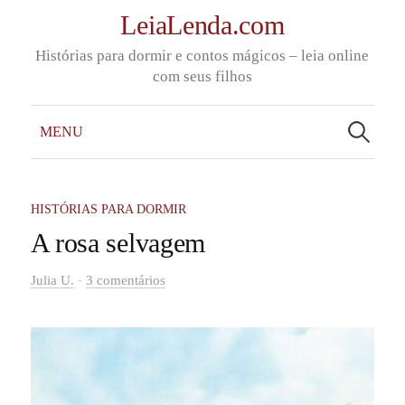
Skip
LeiaLenda.com
to
Histórias para dormir e contos mágicos – leia online
content
com seus filhos
Pesquisar
por:
MENU
HISTÓRIAS PARA DORMIR
A rosa selvagem
-
Julia U.
3 comentários