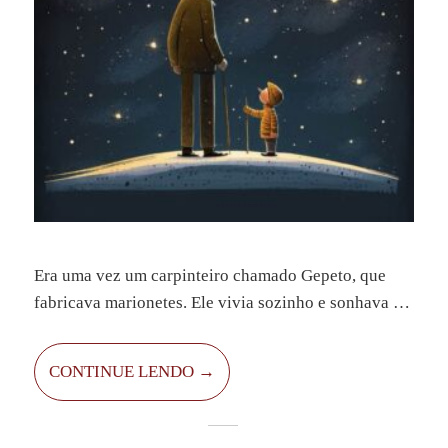
Era uma vez um carpinteiro chamado Gepeto, que
fabricava marionetes. Ele vivia sozinho e sonhava em
ter um filho. Um dia, esculpiu um boneco de madeira
muito bonito e o chamou de Pinóquio.
CONTINUE LENDO →