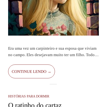
Era uma vez um carpinteiro e sua esposa que viviam
no campo. Eles desejavam muito ter um filho. Todos
os dias, rezavam com esperança, mas a criança nunca
vinha. Atrás da casa onde moravam havia um lindo
CONTINUE LENDO →
jardim, cheio de flores e hortaliças. Ninguém se
atrevia a entrar naquele jardim, pois pertencia à
bruxa Gertrudes.
HISTÓRIAS PARA DORMIR
O ratinho do cartaz