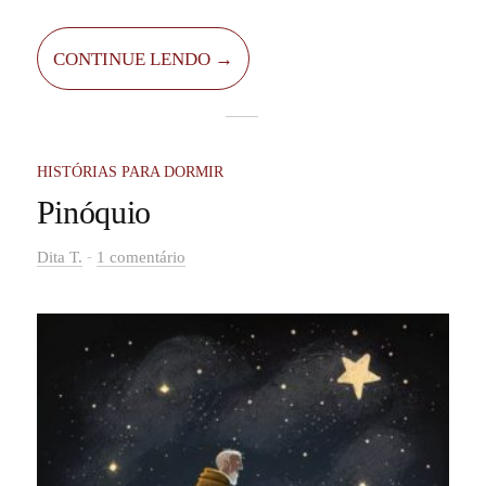
cantinhos escuros e assustadores, mas também lindos
recifes coloridos, cheios de conchas misteriosas e até
CONTINUE LENDO →
tesouros brilhantes de ouro.
HISTÓRIAS PARA DORMIR
Pinóquio
-
Dita T.
1 comentário