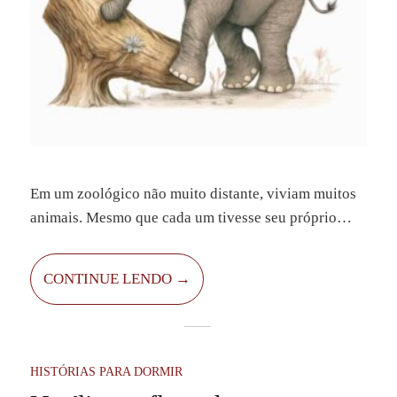
Em um zoológico não muito distante, viviam muitos
animais. Mesmo que cada um tivesse seu próprio
cercado, todos os bichinhos se conheciam bem. Toda
noite, quando os visitantes iam embora, eles se
CONTINUE LENDO →
reuniam para contar uns aos outros o que tinha
acontecido no dia. Além disso, os cuidadores do
zoológico cuidavam deles com carinho, então tudo
estava em harmonia e os animais gostavam de viver
HISTÓRIAS PARA DORMIR
lá.