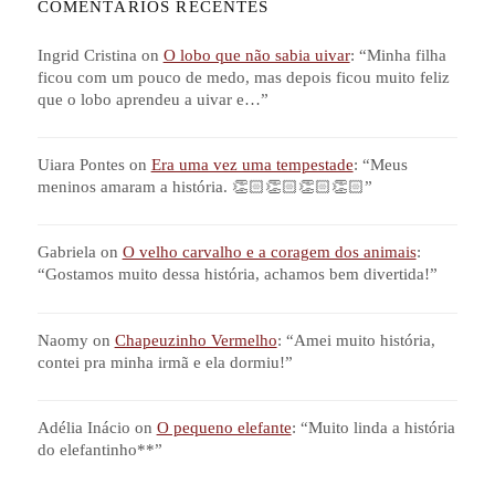
COMENTÁRIOS RECENTES
Ingrid Cristina
on
O lobo que não sabia uivar
: “
Minha filha
ficou com um pouco de medo, mas depois ficou muito feliz
que o lobo aprendeu a uivar e…
”
Uiara Pontes
on
Era uma vez uma tempestade
: “
Meus
meninos amaram a história. 👏🏻👏🏻👏🏻👏🏻
”
Gabriela
on
O velho carvalho e a coragem dos animais
:
“
Gostamos muito dessa história, achamos bem divertida!
”
Naomy
on
Chapeuzinho Vermelho
: “
Amei muito história,
contei pra minha irmã e ela dormiu!
”
Adélia Inácio
on
O pequeno elefante
: “
Muito linda a história
do elefantinho**
”