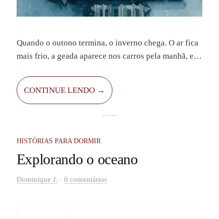
Quando o outono termina, o inverno chega. O ar fica
mais frio, a geada aparece nos carros pela manhã, e
as estradas ficam escorregadias. As crianças esperam
ansiosas pela primeira neve, sem imaginar que, junto
CONTINUE LENDO →
com o primeiro floco de neve, pode vir algo mágico.
HISTÓRIAS PARA DORMIR
Explorando o oceano
-
Dominique J.
0 comentários