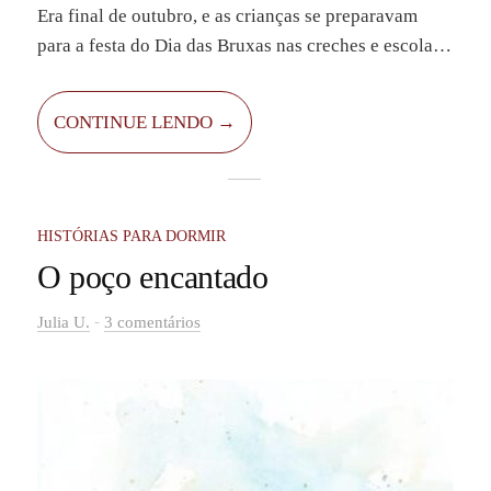
Era final de outubro, e as crianças se preparavam
para a festa do Dia das Bruxas nas creches e escolas.
A cidade estava enfeitada com folhas coloridas
caídas das árvores, abóboras esculpidas e decorações
CONTINUE LENDO →
assustadoras: fantasmas feitos de lençóis, teias de
aranha falsas e caveiras de brinquedo por todos os
lados.
HISTÓRIAS PARA DORMIR
O poço encantado
-
Julia U.
3 comentários