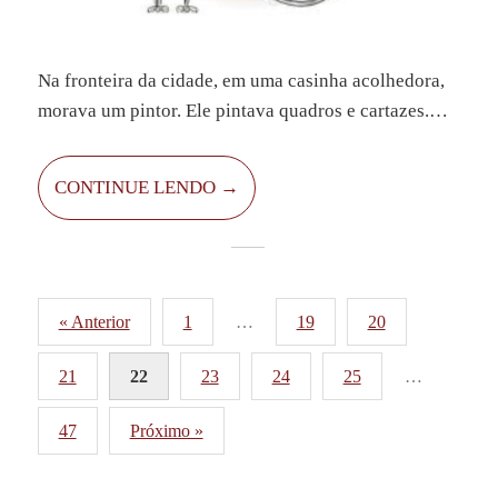
Na fronteira da cidade, em uma casinha acolhedora,
morava um pintor. Ele pintava quadros e cartazes.
Gostava de pintar animais e tinha vários desenhos
expostos em seu jardim: um gato de botas andando
CONTINUE LENDO →
com orgulho, ouriços com uma maçã, e um ratinho
segurando um queijo.
Paginação
« Anterior
1
…
19
20
de
21
22
23
24
25
…
posts
47
Próximo »