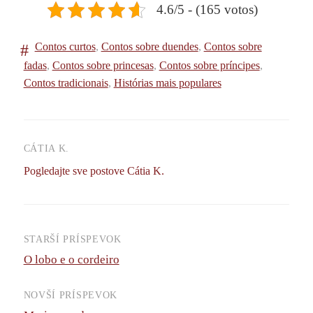
4.6/5 - (165 votos)
Contos curtos
,
Contos sobre duendes
,
Contos sobre
fadas
,
Contos sobre princesas
,
Contos sobre príncipes
,
Contos tradicionais
,
Histórias mais populares
CÁTIA K.
Pogledajte sve postove Cátia K.
STARŠÍ PRÍSPEVOK
Navigácia
O lobo e o cordeiro
príspevkov
NOVŠÍ PRÍSPEVOK