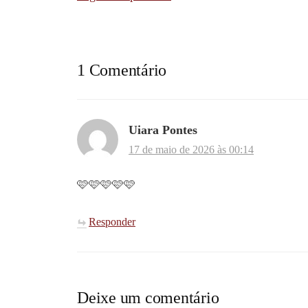
príspevkov
1 Comentário
Uiara Pontes
17 de maio de 2026 às 00:14
🩷🩷🩷🩷🩷
Responder
Deixe um comentário