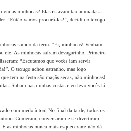
ém viu as minhocas? Elas estavam tão animadas…
r. “Então vamos procurá-las!”, decidiu o texugo.
nhocas saindo da terra. “Ei, minhocas! Venham
ou ele. As minhocas saíram devagarinho. Primeiro
disseram: “Escutamos que vocês iam servir
a!”. O texugo achou estranho, mas logo
 que tem na festa são maçãs secas, não minhocas!
ilas. Subam nas minhas costas e eu levo vocês lá
cado com medo à toa! No final da tarde, todos os
 outono. Comeram, conversaram e se divertiram
s. E as minhocas nunca mais esqueceram: não dá