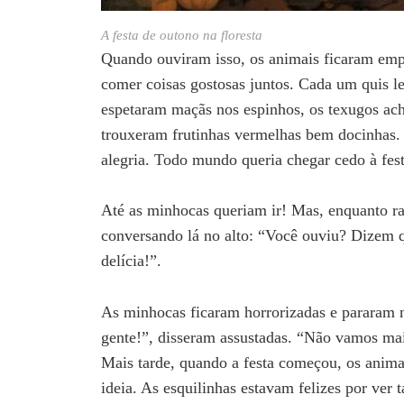
A festa de outono na floresta
Quando ouviram isso, os animais ficaram empo
comer coisas gostosas juntos. Cada um quis l
espetaram maçãs nos espinhos, os texugos ac
trouxeram frutinhas vermelhas bem docinhas. A
alegria. Todo mundo queria chegar cedo à fest
Até as minhocas queriam ir! Mas, enquanto ra
conversando lá no alto: “Você ouviu? Dizem 
delícia!”.
As minhocas ficaram horrorizadas e pararam
gente!”, disseram assustadas. “Não vamos mais
Mais tarde, quando a festa começou, os anima
ideia. As esquilinhas estavam felizes por ver 