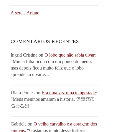
A sereia Ariane
COMENTÁRIOS RECENTES
Ingrid Cristina
on
O lobo que não sabia uivar
:
“
Minha filha ficou com um pouco de medo,
mas depois ficou muito feliz que o lobo
aprendeu a uivar e…
”
Uiara Pontes
on
Era uma vez uma tempestade
:
“
Meus meninos amaram a história. 👏🏻👏🏻
👏🏻👏🏻
”
Gabriela
on
O velho carvalho e a coragem dos
animais
: “
Gostamos muito dessa história,