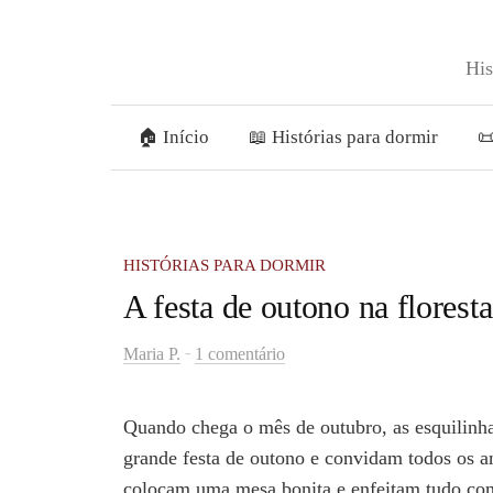
Skip
to
His
content
🏠 Início
📖 Histórias para dormir

HISTÓRIAS PARA DORMIR
A festa de outono na floresta
-
Maria P.
1 comentário
Quando chega o mês de outubro, as esquilinh
grande festa de outono e convidam todos os an
colocam uma mesa bonita e enfeitam tudo com 