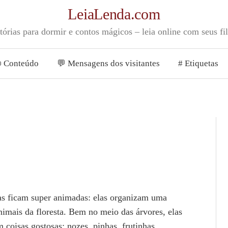
LeiaLenda.com
tórias para dormir e contos mágicos – leia online com seus fi
 Conteúdo
💬 Mensagens dos visitantes
# Etiquetas
as ficam super animadas: elas organizam uma
imais da floresta. Bem no meio das árvores, elas
coisas gostosas: nozes, pinhas, frutinhas