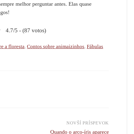
sempre melhor perguntar antes. Elas quase
igos!
4.7/5 - (87 votos)
e a floresta
,
Contos sobre animaizinhos
,
Fábulas
NOVŠÍ PRÍSPEVOK
Quando o arco-íris aparece