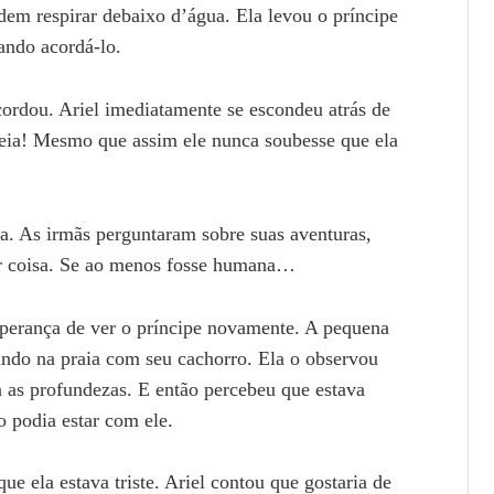
dem respirar debaixo d’água. Ela levou o príncipe
tando acordá-lo.
ordou. Ariel imediatamente se escondeu atrás de
eia! Mesmo que assim ele nunca soubesse que ela
asa. As irmãs perguntaram sobre suas aventuras,
uer coisa. Se ao menos fosse humana…
esperança de ver o príncipe novamente. A pequena
eando na praia com seu cachorro. Ela o observou
 as profundezas. E então percebeu que estava
o podia estar com ele.
e ela estava triste. Ariel contou que gostaria de