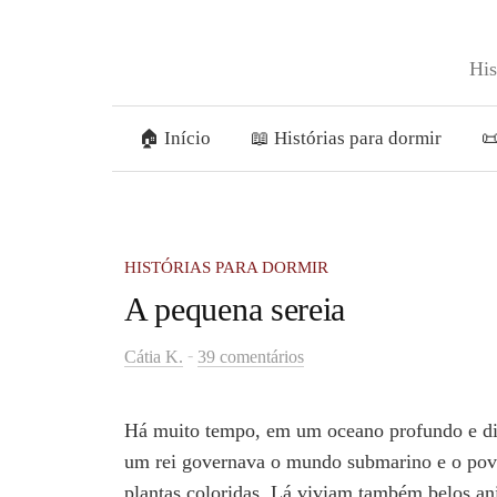
Skip
to
His
content
🏠 Início
📖 Histórias para dormir

HISTÓRIAS PARA DORMIR
A pequena sereia
-
Cátia K.
39 comentários
Há muito tempo, em um oceano profundo e dist
um rei governava o mundo submarino e o pov
plantas coloridas. Lá viviam também belos an