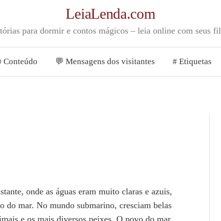
LeiaLenda.com
tórias para dormir e contos mágicos – leia online com seus fi
 Conteúdo
💬 Mensagens dos visitantes
# Etiquetas
ante, onde as águas eram muito claras e azuis,
o do mar. No mundo submarino, cresciam belas
imais e os mais diversos peixes. O povo do mar