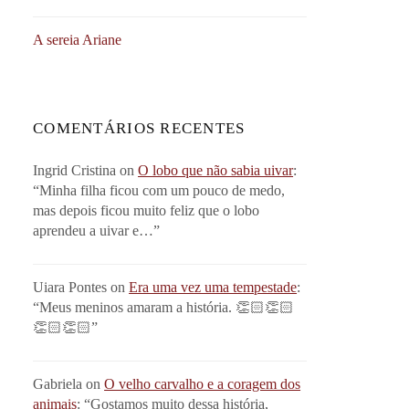
A sereia Ariane
COMENTÁRIOS RECENTES
Ingrid Cristina
on
O lobo que não sabia uivar
:
“
Minha filha ficou com um pouco de medo,
mas depois ficou muito feliz que o lobo
aprendeu a uivar e…
”
Uiara Pontes
on
Era uma vez uma tempestade
:
“
Meus meninos amaram a história. 👏🏻👏🏻
👏🏻👏🏻
”
Gabriela
on
O velho carvalho e a coragem dos
animais
: “
Gostamos muito dessa história,