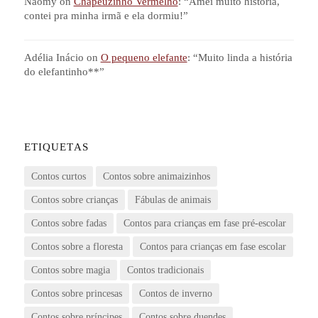
Naomy
on
Chapeuzinho Vermelho
: “
Amei muito história,
contei pra minha irmã e ela dormiu!
”
Adélia Inácio
on
O pequeno elefante
: “
Muito linda a história
do elefantinho**
”
ETIQUETAS
Contos curtos
Contos sobre animaizinhos
Contos sobre crianças
Fábulas de animais
Contos sobre fadas
Contos para crianças em fase pré-escolar
Contos sobre a floresta
Contos para crianças em fase escolar
Contos sobre magia
Contos tradicionais
Contos sobre princesas
Contos de inverno
Contos sobre príncipes
Contos sobre duendes