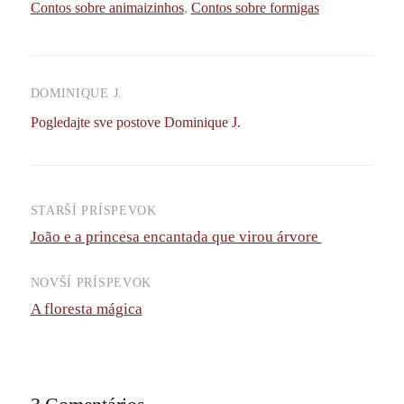
Contos sobre animaizinhos
,
Contos sobre formigas
DOMINIQUE J.
Pogledajte sve postove Dominique J.
STARŠÍ PRÍSPEVOK
Navigácia
João e a princesa encantada que virou árvore
príspevkov
NOVŠÍ PRÍSPEVOK
A floresta mágica