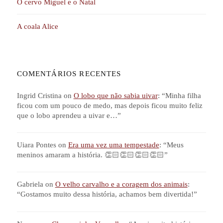
O cervo Miguel e o Natal
A coala Alice
COMENTÁRIOS RECENTES
Ingrid Cristina
on
O lobo que não sabia uivar
: “
Minha filha
ficou com um pouco de medo, mas depois ficou muito feliz
que o lobo aprendeu a uivar e…
”
Uiara Pontes
on
Era uma vez uma tempestade
: “
Meus
meninos amaram a história. 👏🏻👏🏻👏🏻👏🏻
”
Gabriela
on
O velho carvalho e a coragem dos animais
:
“
Gostamos muito dessa história, achamos bem divertida!
”