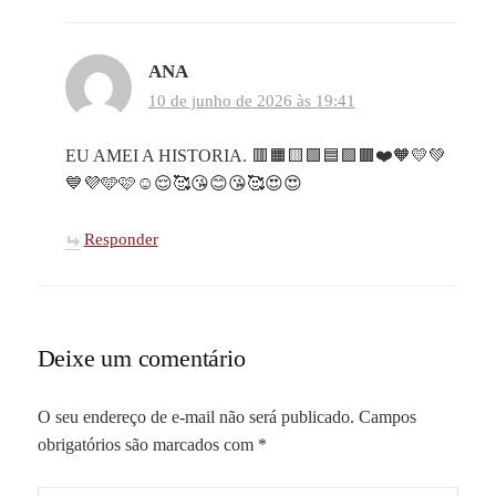
ANA
10 de junho de 2026 às 19:41
EU AMEI A HISTORIA. 🟥🟧🟨🟩🟦🟪🟫❤️🧡💛💚
💙💜🩵🩷☺️😌🥰😘😊😘🥰😍😍
Responder
Deixe um comentário
O seu endereço de e-mail não será publicado.
Campos
obrigatórios são marcados com
*