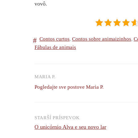
vovô.
Contos curtos
,
Contos sobre animaizinhos
,
C
Fábulas de animais
MARIA P.
Pogledajte sve postove Maria P.
STARŠÍ PRÍSPEVOK
Navigácia
O unicórnio Alva e seu novo lar
príspevkov