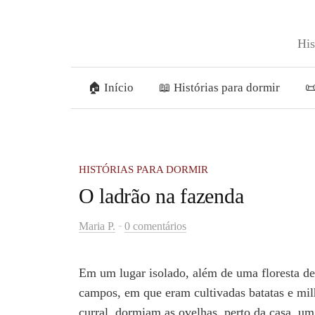
Skip
to
His
content
🏠 Início
📖 Histórias para dormir

HISTÓRIAS PARA DORMIR
O ladrão na fazenda
-
Maria P.
0 comentários
Em um lugar isolado, além de uma floresta de
campos, em que eram cultivadas batatas e mil
curral, dormiam as ovelhas, perto da casa, um