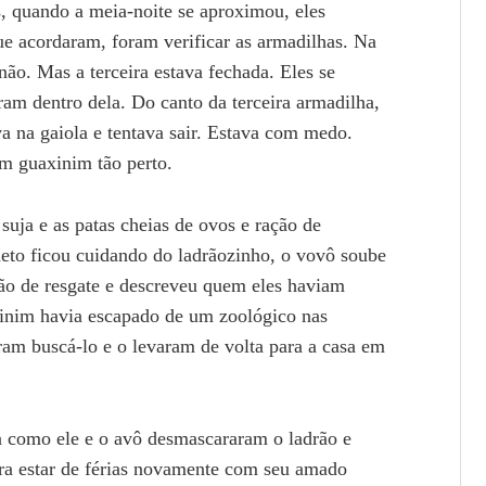
 quando a meia-noite se aproximou, eles
 acordaram, foram verificar as armadilhas. Na
ão. Mas a terceira estava fechada. Eles se
m dentro dela. Do canto da terceira armadilha,
a na gaiola e tentava sair. Estava com medo.
um guaxinim tão perto.
suja e as patas cheias de ovos e ração de
neto ficou cuidando do ladrãozinho, o vovô soube
ção de resgate e descreveu quem eles haviam
xinim havia escapado de um zoológico nas
ram buscá-lo e o levaram de volta para a casa em
a como ele e o avô desmascararam o ladrão e
ara estar de férias novamente com seu amado