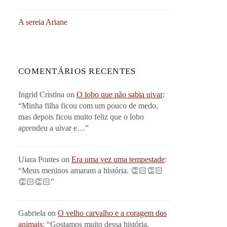
A sereia Ariane
COMENTÁRIOS RECENTES
Ingrid Cristina
on
O lobo que não sabia uivar
:
“
Minha filha ficou com um pouco de medo,
mas depois ficou muito feliz que o lobo
aprendeu a uivar e…
”
Uiara Pontes
on
Era uma vez uma tempestade
:
“
Meus meninos amaram a história. 👏🏻👏🏻
👏🏻👏🏻
”
Gabriela
on
O velho carvalho e a coragem dos
animais
: “
Gostamos muito dessa história,