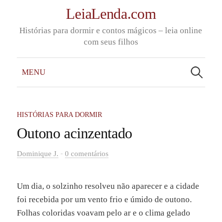
Skip
LeiaLenda.com
to
Histórias para dormir e contos mágicos – leia online
content
com seus filhos
Pesquisar
por:
MENU
HISTÓRIAS PARA DORMIR
Outono acinzentado
-
Dominique J.
0 comentários
Um dia, o solzinho resolveu não aparecer e a cidade
foi recebida por um vento frio e úmido de outono.
Folhas coloridas voavam pelo ar e o clima gelado