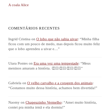
A coala Alice
COMENTÁRIOS RECENTES
Ingrid Cristina
on
O lobo que não sabia uivar
: “
Minha filha
ficou com um pouco de medo, mas depois ficou muito feliz
que o lobo aprendeu a uivar e…
”
Uiara Pontes
on
Era uma vez uma tempestade
: “
Meus
meninos amaram a história. 👏🏻👏🏻👏🏻👏🏻
”
Gabriela
on
O velho carvalho e a coragem dos animais
:
“
Gostamos muito dessa história, achamos bem divertida!
”
Naomy
on
Chapeuzinho Vermelho
: “
Amei muito história,
contei pra minha irmã e ela dormiu!
”