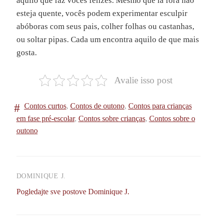
aquilo que faz vocês felizes. Mesmo que lá fora não
esteja quente, vocês podem experimentar esculpir
abóboras com seus pais, colher folhas ou castanhas,
ou soltar pipas. Cada um encontra aquilo de que mais
gosta.
Avalie isso post
Contos curtos
,
Contos de outono
,
Contos para crianças
em fase pré-escolar
,
Contos sobre crianças
,
Contos sobre o
outono
DOMINIQUE J.
Pogledajte sve postove Dominique J.