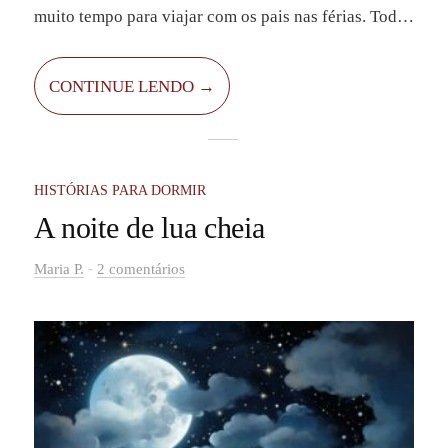
muito tempo para viajar com os pais nas férias. Todo
ano, iam para uma pequena cabana nas montanhas,
onde adoravam ficar.
CONTINUE LENDO →
HISTÓRIAS PARA DORMIR
A noite de lua cheia
-
Maria P.
2 comentários