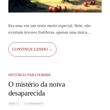
Era uma vez um reino muito especial. Nele, não
existiam árvores frutíferas, apenas uma única
macieira, que crescia no pátio do castelo. Era uma
macieira encantada. Todos os anos, no outono, ela
CONTINUE LENDO →
dava lindas maçãzinhas vermelhas, cheias de magia.
Quem comia uma delas ficava curado de qualquer
doença.
HISTÓRIAS PARA DORMIR
O mistério da noiva
desaparecida
-
Julia U.
1 comentário