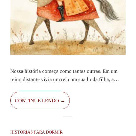
Nossa história começa como tantas outras. Em um
reino distante vivia um rei com sua linda filha, a
princesa Loreta. Eles eram muito felizes por lá, até
que um dragão apareceu voando pelo céu do reino e
CONTINUE LENDO →
se instalou numa caverna logo depois da cidade.
HISTÓRIAS PARA DORMIR