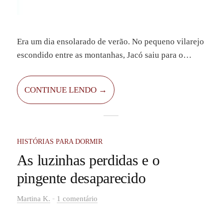
Era um dia ensolarado de verão. No pequeno vilarejo
escondido entre as montanhas, Jacó saiu para o
trabalho. Ele trabalhava para uma bruxa que pagava
muito bem. Todos os dias, ele precisava regar o
CONTINUE LENDO →
jardim de ervas dela e, depois, varrer todos os
cantinhos da casa — menos um.
HISTÓRIAS PARA DORMIR
As luzinhas perdidas e o
pingente desaparecido
-
Martina K.
1 comentário