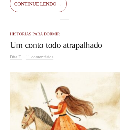
CONTINUE LENDO →
o pequeno Lucas, ansioso por um delicioso e
refrescante sorvete. Ele esperava pelo dia em que a
tia da sorveteria finalmente abriria sua barraca atrás
de sua casa. E não é que, de repente, a barraca já
HISTÓRIAS PARA DORMIR
estava aberta?
Um conto todo atrapalhado
-
Dita T.
11 comentários