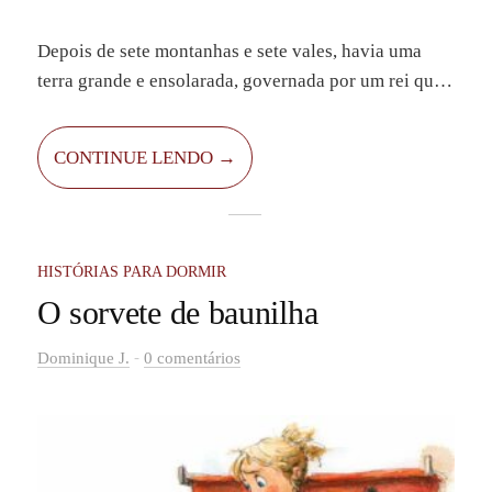
Depois de sete montanhas e sete vales, havia uma
terra grande e ensolarada, governada por um rei que
tinha um único filho, o príncipe Martin. Ele quase
sempre viajava para terras onde seu pai já não
CONTINUE LENDO →
conseguia ir, cuidava dos desejos do povo e da
cobrança dos impostos.
HISTÓRIAS PARA DORMIR
O sorvete de baunilha
-
Dominique J.
0 comentários