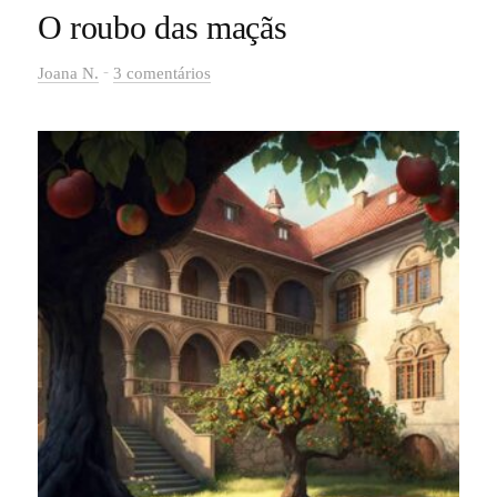
O roubo das maçãs
-
Joana N.
3 comentários