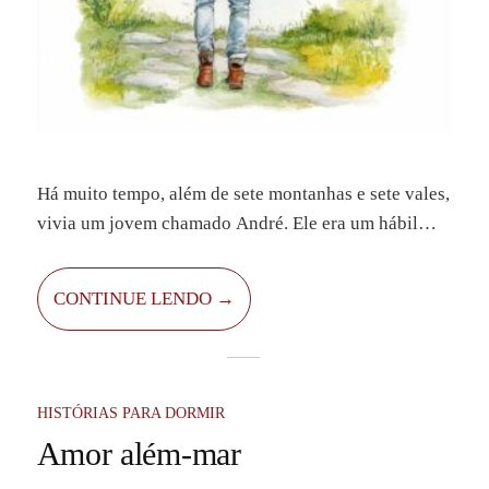
Há muito tempo, além de sete montanhas e sete vales,
vivia um jovem chamado André. Ele era um hábil
ferreiro, sempre disposto a ajudar quem precisasse.
Todos na vizinhança gostavam dele, mas havia algo
CONTINUE LENDO →
que o entristecia: por mais que tentasse, não
conseguia encontrar o verdadeiro amor.
HISTÓRIAS PARA DORMIR
Amor além-mar