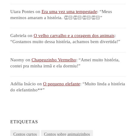
Uiara Pontes
on
Era uma vez uma tempestade
: “
Meus
meninos amaram a história. 👏🏻👏🏻👏🏻👏🏻
”
Gabriela
on
O velho carvalho e a coragem dos animais
:
“
Gostamos muito dessa história, achamos bem divertida!
”
Naomy
on
Chapeuzinho Vermelho
: “
Amei muito história,
contei pra minha irmã e ela dormiu!
”
Adélia Inácio
on
O pequeno elefante
: “
Muito linda a história
do elefantinho**
”
ETIQUETAS
Contos curtos
Contos sobre animaizinhos