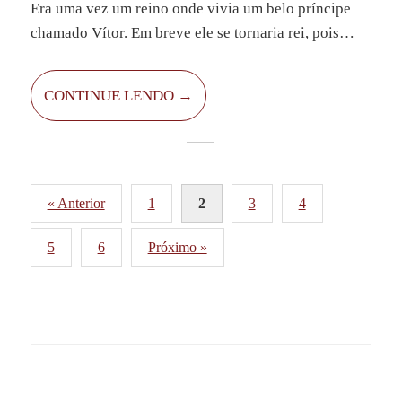
Era uma vez um reino onde vivia um belo príncipe
chamado Vítor. Em breve ele se tornaria rei, pois
havia conhecido recentemente a belíssima princesa
Elsa, com quem desejava se casar.
CONTINUE LENDO →
Paginação
« Anterior
1
2
3
4
de
5
6
Próximo »
posts