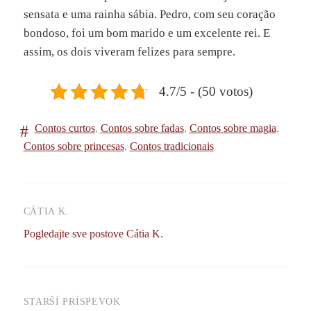
sensata e uma rainha sábia. Pedro, com seu coração
bondoso, foi um bom marido e um excelente rei. E
assim, os dois viveram felizes para sempre.
4.7/5 - (50 votos)
Contos curtos
,
Contos sobre fadas
,
Contos sobre magia
,
Contos sobre princesas
,
Contos tradicionais
CÁTIA K.
Pogledajte sve postove Cátia K.
STARŠÍ PRÍSPEVOK
Navigácia