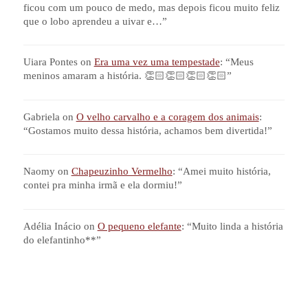
ficou com um pouco de medo, mas depois ficou muito feliz
que o lobo aprendeu a uivar e…
”
Uiara Pontes
on
Era uma vez uma tempestade
: “
Meus
meninos amaram a história. 👏🏻👏🏻👏🏻👏🏻
”
Gabriela
on
O velho carvalho e a coragem dos animais
:
“
Gostamos muito dessa história, achamos bem divertida!
”
Naomy
on
Chapeuzinho Vermelho
: “
Amei muito história,
contei pra minha irmã e ela dormiu!
”
Adélia Inácio
on
O pequeno elefante
: “
Muito linda a história
do elefantinho**
”