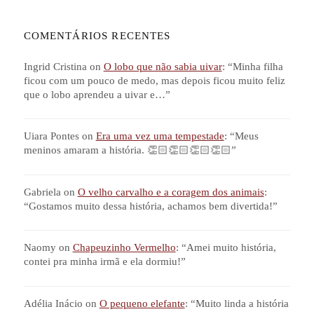
COMENTÁRIOS RECENTES
Ingrid Cristina
on
O lobo que não sabia uivar
: “
Minha filha
ficou com um pouco de medo, mas depois ficou muito feliz
que o lobo aprendeu a uivar e…
”
Uiara Pontes
on
Era uma vez uma tempestade
: “
Meus
meninos amaram a história. 👏🏻👏🏻👏🏻👏🏻
”
Gabriela
on
O velho carvalho e a coragem dos animais
:
“
Gostamos muito dessa história, achamos bem divertida!
”
Naomy
on
Chapeuzinho Vermelho
: “
Amei muito história,
contei pra minha irmã e ela dormiu!
”
Adélia Inácio
on
O pequeno elefante
: “
Muito linda a história