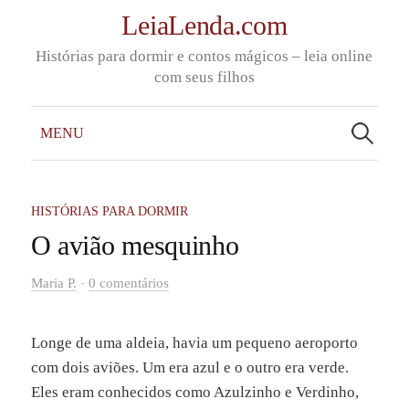
Skip
LeiaLenda.com
to
Histórias para dormir e contos mágicos – leia online
content
com seus filhos
Pesquisar
por:
MENU
HISTÓRIAS PARA DORMIR
O avião mesquinho
-
Maria P.
0 comentários
Longe de uma aldeia, havia um pequeno aeroporto
com dois aviões. Um era azul e o outro era verde.
Eles eram conhecidos como Azulzinho e Verdinho,