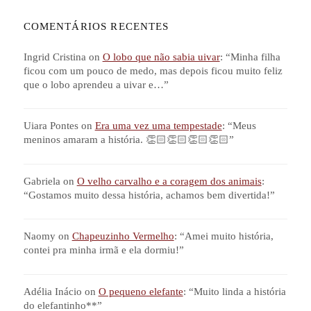
COMENTÁRIOS RECENTES
Ingrid Cristina
on
O lobo que não sabia uivar
: “
Minha filha
ficou com um pouco de medo, mas depois ficou muito feliz
que o lobo aprendeu a uivar e…
”
Uiara Pontes
on
Era uma vez uma tempestade
: “
Meus
meninos amaram a história. 👏🏻👏🏻👏🏻👏🏻
”
Gabriela
on
O velho carvalho e a coragem dos animais
:
“
Gostamos muito dessa história, achamos bem divertida!
”
Naomy
on
Chapeuzinho Vermelho
: “
Amei muito história,
contei pra minha irmã e ela dormiu!
”
Adélia Inácio
on
O pequeno elefante
: “
Muito linda a história
do elefantinho**
”