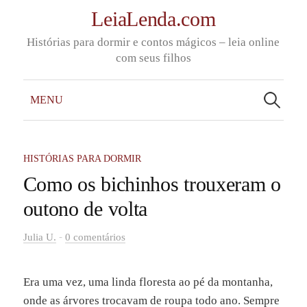
Skip
LeiaLenda.com
to
Histórias para dormir e contos mágicos – leia online
content
com seus filhos
Pesquisar
por:
MENU
HISTÓRIAS PARA DORMIR
Como os bichinhos trouxeram o
outono de volta
-
Julia U.
0 comentários
Era uma vez, uma linda floresta ao pé da montanha,
onde as árvores trocavam de roupa todo ano. Sempre