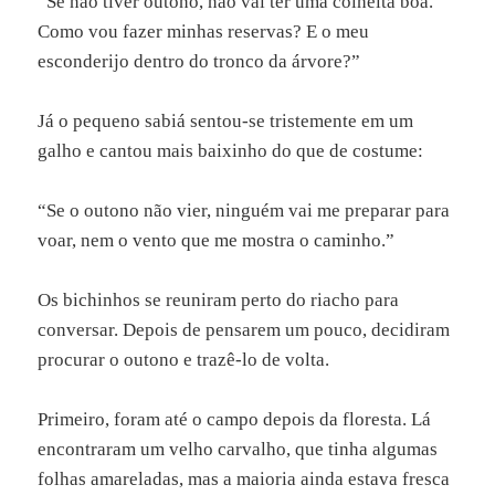
“Se não tiver outono, não vai ter uma colheita boa.
Como vou fazer minhas reservas? E o meu
esconderijo dentro do tronco da árvore?”
Já o pequeno sabiá sentou-se tristemente em um
galho e cantou mais baixinho do que de costume:
“Se o outono não vier, ninguém vai me preparar para
voar, nem o vento que me mostra o caminho.”
Os bichinhos se reuniram perto do riacho para
conversar. Depois de pensarem um pouco, decidiram
procurar o outono e trazê-lo de volta.
Primeiro, foram até o campo depois da floresta. Lá
encontraram um velho carvalho, que tinha algumas
folhas amareladas, mas a maioria ainda estava fresca