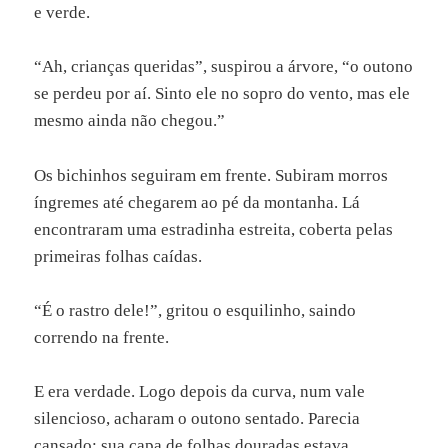
e verde.
“Ah, crianças queridas”, suspirou a árvore, “o outono
se perdeu por aí. Sinto ele no sopro do vento, mas ele
mesmo ainda não chegou.”
Os bichinhos seguiram em frente. Subiram morros
íngremes até chegarem ao pé da montanha. Lá
encontraram uma estradinha estreita, coberta pelas
primeiras folhas caídas.
“É o rastro dele!”, gritou o esquilinho, saindo
correndo na frente.
E era verdade. Logo depois da curva, num vale
silencioso, acharam o outono sentado. Parecia
cansado: sua capa de folhas douradas estava