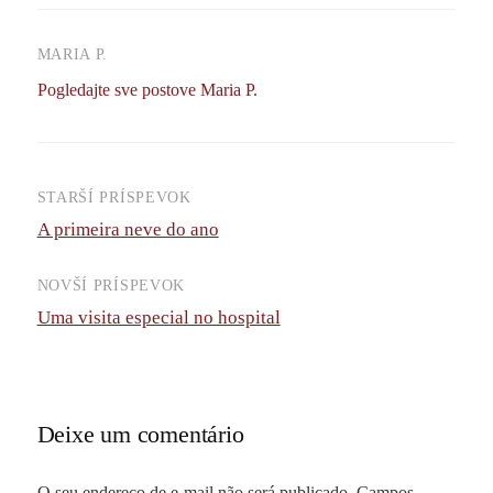
MARIA P.
Pogledajte sve postove Maria P.
STARŠÍ PRÍSPEVOK
Navigácia
A primeira neve do ano
príspevkov
NOVŠÍ PRÍSPEVOK
Uma visita especial no hospital
Deixe um comentário
O seu endereço de e-mail não será publicado.
Campos