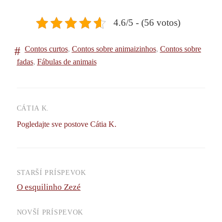
4.6/5 - (56 votos)
Contos curtos
,
Contos sobre animaizinhos
,
Contos sobre
fadas
,
Fábulas de animais
CÁTIA K.
Pogledajte sve postove Cátia K.
STARŠÍ PRÍSPEVOK
Navigácia
O esquilinho Zezé
príspevkov
NOVŠÍ PRÍSPEVOK