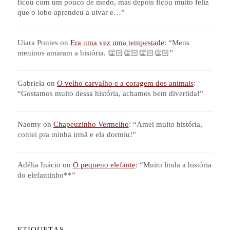
ficou com um pouco de medo, mas depois ficou muito feliz
que o lobo aprendeu a uivar e…
”
Uiara Pontes
on
Era uma vez uma tempestade
: “
Meus
meninos amaram a história. 👏🏻👏🏻👏🏻👏🏻
”
Gabriela
on
O velho carvalho e a coragem dos animais
:
“
Gostamos muito dessa história, achamos bem divertida!
”
Naomy
on
Chapeuzinho Vermelho
: “
Amei muito história,
contei pra minha irmã e ela dormiu!
”
Adélia Inácio
on
O pequeno elefante
: “
Muito linda a história
do elefantinho**
”
ETIQUETAS