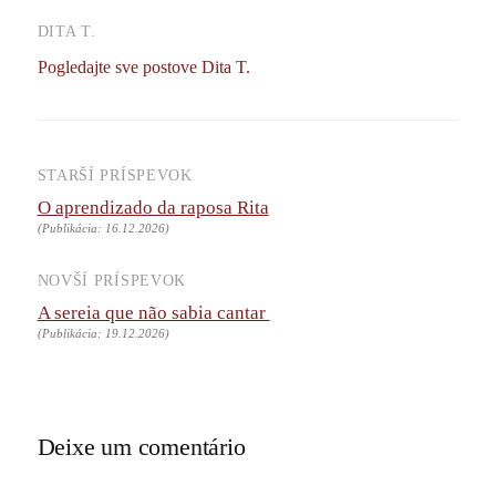
DITA T.
Pogledajte sve postove Dita T.
STARŠÍ PRÍSPEVOK
Navigácia
O aprendizado da raposa Rita
príspevkov
(Publikácia: 16.12.2026)
NOVŠÍ PRÍSPEVOK
A sereia que não sabia cantar
(Publikácia: 19.12.2026)
Deixe um comentário