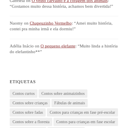
Gabriela
on
O velho carvalho e a coragem dos animais
:
“
Gostamos muito dessa história, achamos bem divertida!
”
Naomy
on
Chapeuzinho Vermelho
: “
Amei muito história,
contei pra minha irmã e ela dormiu!
”
Adélia Inácio
on
O pequeno elefante
: “
Muito linda a história
do elefantinho**
”
ETIQUETAS
Contos curtos
Contos sobre animaizinhos
Contos sobre crianças
Fábulas de animais
Contos sobre fadas
Contos para crianças em fase pré-escolar
Contos sobre a floresta
Contos para crianças em fase escolar