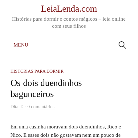
Skip
LeiaLenda.com
to
Histórias para dormir e contos mágicos – leia online
content
com seus filhos
Pesquisar
por:
MENU
HISTÓRIAS PARA DORMIR
Os dois duendinhos
bagunceiros
-
Dita T.
0 comentários
Em uma casinha moravam dois duendinhos, Rico e
Nico. E esses dois não gostavam nem um pouco de