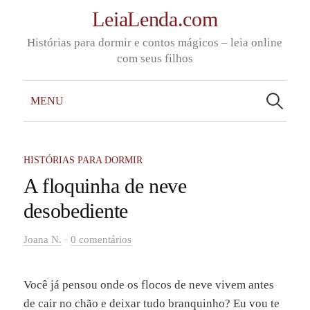
Skip
LeiaLenda.com
to
Histórias para dormir e contos mágicos – leia online
content
com seus filhos
Pesquisar
por:
MENU
HISTÓRIAS PARA DORMIR
A floquinha de neve
desobediente
-
Joana N.
0 comentários
Você já pensou onde os flocos de neve vivem antes
de cair no chão e deixar tudo branquinho? Eu vou te