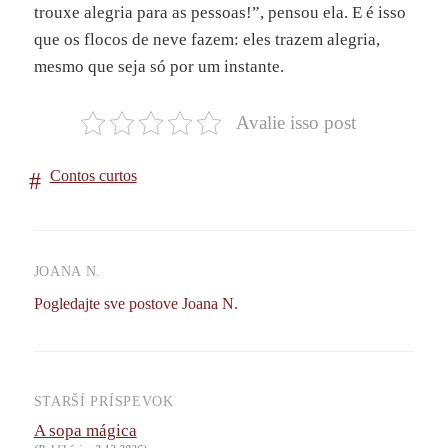
trouxe alegria para as pessoas!”, pensou ela. E é isso
que os flocos de neve fazem: eles trazem alegria,
mesmo que seja só por um instante.
Avalie isso post
Contos curtos
JOANA N.
Pogledajte sve postove Joana N.
STARŠÍ PRÍSPEVOK
Navigácia
A sopa mágica
príspevkov