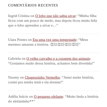
COMENTÁRIOS RECENTES
Ingrid Cristina
on
O lobo que não sabia uivar
: “
Minha filha
ficou com um pouco de medo, mas depois ficou muito feliz
que o lobo aprendeu a uivar e…
”
Uiara Pontes
on
Era uma vez uma tempestade
: “
Meus
meninos amaram a história. 👏🏻👏🏻👏🏻👏🏻
”
Gabriela
on
O velho carvalho e a coragem dos animais
:
“
Gostamos muito dessa história, achamos bem divertida!
”
Naomy
on
Chapeuzinho Vermelho
: “
Amei muito história,
contei pra minha irmã e ela dormiu!
”
Adélia Inácio
on
O pequeno elefante
: “
Muito linda a história
do elefantinho**
”